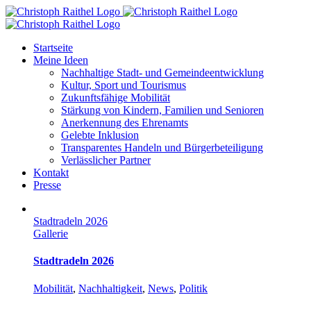
Skip
to
content
Startseite
Meine Ideen
Nachhaltige Stadt- und Gemeindeentwicklung
Kultur, Sport und Tourismus
Zukunftsfähige Mobilität
Stärkung von Kindern, Familien und Senioren
Anerkennung des Ehrenamts
Gelebte Inklusion
Transparentes Handeln und Bürgerbeteiligung
Verlässlicher Partner
Kontakt
Presse
Stadtradeln 2026
Gallerie
Stadtradeln 2026
Mobilität
,
Nachhaltigkeit
,
News
,
Politik