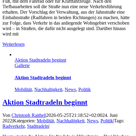
Fuß, mit dem Fahrrad oder für Kraftfahrzeuge. Nach den
Tiefbauarbeiten soll die Straße nun eine neue Verkehrsführung
erhalten. Der Vorschlag der Verwaltung, aus der Jahnstraße eine
Einbahnstraße (Radfahren in beiden Richtungen) zu machen, hätte
zur Folge, dass Verkehr in das anliegende Wohngebiet verschoben
wird – in Straßen, die dafür nicht ausgelegt sind. Darüber hinaus
wird mit
Weiterlesen
Aktion Stadtradeln beginnt
Gallerie
Aktion Stadtradeln beginnt
Mobilität
,
Nachhaltigkeit
,
News
,
Politik
Aktion Stadtradeln beginnt
Von
Christoph Raithel
|
2026-05-25T21:18:52+02:00
24. Juni
2022
|
Kategorien:
Mobilität
,
Nachhaltigkeit
,
News
,
Politik
|
Tags:
Radverkehr
,
Stadtradeln
|