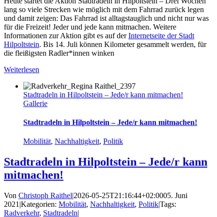
Heute startet die Aktion
Stadtradeln
in
Hilpoltstein
– Drei Wochen
lang so viele Strecken wie möglich mit dem Fahrrad zurück legen
und damit zeigen: Das Fahrrad ist alltagstauglich und nicht nur was
für die Freizeit! Jeder und jede kann mitmachen. Weitere
Informationen zur Aktion gibt es auf der
Internetseite der Stadt
Hilpoltstein
. Bis 14. Juli können Kilometer gesammelt werden, für
die fleißigsten Radler*innen winken
Weiterlesen
Stadtradeln in Hilpoltstein – Jede/r kann mitmachen!
Gallerie
Stadtradeln in Hilpoltstein – Jede/r kann mitmachen!
Mobilität
,
Nachhaltigkeit
,
Politik
Stadtradeln in Hilpoltstein – Jede/r kann
mitmachen!
Von
Christoph Raithel
|
2026-05-25T21:16:44+02:00
05. Juni
2021
|
Kategorien:
Mobilität
,
Nachhaltigkeit
,
Politik
|
Tags:
Radverkehr
,
Stadtradeln
|