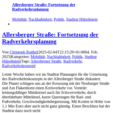
Allersberger Straße: Fortsetzung der
Radverkehrsplanung
Mobilität
,
Nachhaltigkeit
,
Politik
,
Stadtrat Hilpoltstein
Allersberger Straße: Fortsetzung der
Radverkehrsplanung
Von
Christoph Raithel
|
2025-02-04T22:15:29+01:00
04. Feb.
2025
|
Kategorien:
Mobilität
,
Nachhaltigkeit
,
Politik
,
Stadtrat
Hilpoltstein
|
Tags:
Allersberger Straße
,
Radverkehr
,
Radverkehrskonzept
|
Letzte Woche haben wir im Stadtrat Planungen für die Umsetzung
des Radverkehrskonzepts in der Allersberger Straße diskutiert.
Die Planer schlagen uns an der Kreuzung mit der Neuburger Straße
und Am Flakenhorst einen Kreisverkehr vor. Vorteile:
leistungsfähiger Minikreisel auch für Schwerverkehr, durch
überfahrbare Mittelinsel, kurze Querungen für Rad- und
Fußverkehr, Geschwindigkeitsbegrenzung. Mit Kosten in Höhe von
1,1 Mio Euro aber auch nicht ganz günstig. Einen Beschluss hat der
Stadtrat dazu noch nicht