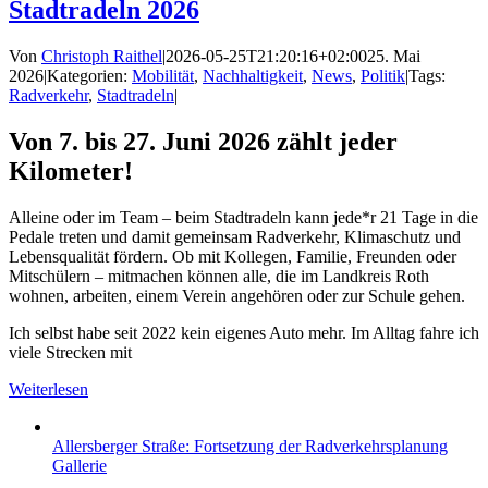
Stadtradeln 2026
Von
Christoph Raithel
|
2026-05-25T21:20:16+02:00
25. Mai
2026
|
Kategorien:
Mobilität
,
Nachhaltigkeit
,
News
,
Politik
|
Tags:
Radverkehr
,
Stadtradeln
|
Von 7. bis 27. Juni 2026 zählt jeder
Kilometer!
Alleine oder im Team – beim Stadtradeln kann jede*r 21 Tage in die
Pedale treten und damit gemeinsam Radverkehr, Klimaschutz und
Lebensqualität fördern. Ob mit Kollegen, Familie, Freunden oder
Mitschülern – mitmachen können alle, die im Landkreis Roth
wohnen, arbeiten, einem Verein angehören oder zur Schule gehen.
Ich selbst habe seit 2022 kein eigenes Auto mehr. Im Alltag fahre ich
viele Strecken mit
Weiterlesen
Allersberger Straße: Fortsetzung der Radverkehrsplanung
Gallerie