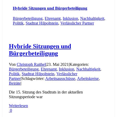
Hybride Sitzungen und Bürgerbeteiligung
Bürgerbeteiligung
,
Ehrenamt
,
Inklusion
,
Nachhaltigkeit
,
Politik
,
Stadtrat Hilpoltstein
,
Verlässlicher Partner
Hybride Sitzungen und
Bürgerbeteiligung
Von
Christoph Raithel
|
23. Mai 2021
|
Kategorien:
Bürgerbeteiligung
,
Ehrenamt
,
Inklusion
,
Nachhaltigkeit
,
Politik
,
Stadtrat Hilpoltstein
,
Verlässlicher
Partner
|
Schlagwörter:
Arbeitsausschüsse
,
Arbeitskreise
,
Beiräte
|
Die 15. Sitzung des Stadtrats in der aktuellen
Sitzungsperiode war
Weiterlesen
0