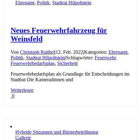
Ehrenamt
,
Politik
,
Stadtrat Hilpoltstein
Neues Feuerwehrfahrzeug für
Weinsfeld
Von
Christoph Raithel
|
12. Feb. 2022
|
Kategorien:
Ehrenamt
,
Politik
,
Stadtrat Hilpoltstein
|
Schlagwörter:
Feuerwehr
,
Feuerwehrbedarfsplan
,
Sicherheit
|
Feuerwehrbedarfsplan als Grundlage für Entscheidungen im
Stadtrat Die Kameradinnen und
Weiterlesen
0
Hybride Sitzungen und Bürgerbeteiligung
Gallerie