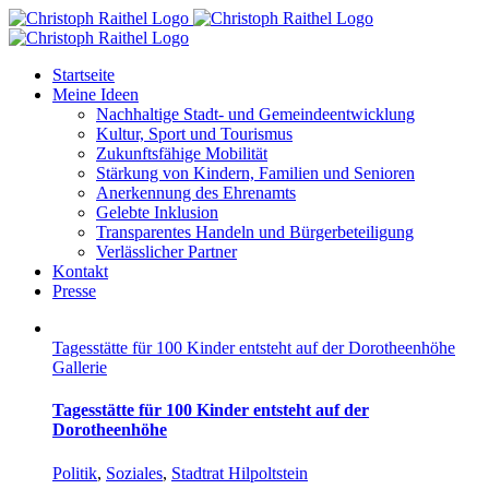
Skip
to
content
Startseite
Meine Ideen
Nachhaltige Stadt- und Gemeindeentwicklung
Kultur, Sport und Tourismus
Zukunftsfähige Mobilität
Stärkung von Kindern, Familien und Senioren
Anerkennung des Ehrenamts
Gelebte Inklusion
Transparentes Handeln und Bürgerbeteiligung
Verlässlicher Partner
Kontakt
Presse
Tagesstätte für 100 Kinder entsteht auf der Dorotheenhöhe
Gallerie
Tagesstätte für 100 Kinder entsteht auf der
Dorotheenhöhe
Politik
,
Soziales
,
Stadtrat Hilpoltstein