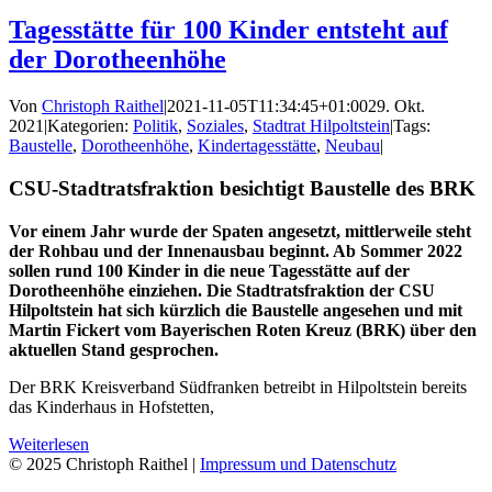
Tagesstätte für 100 Kinder entsteht auf
der Dorotheenhöhe
Von
Christoph Raithel
|
2021-11-05T11:34:45+01:00
29. Okt.
2021
|
Kategorien:
Politik
,
Soziales
,
Stadtrat Hilpoltstein
|
Tags:
Baustelle
,
Dorotheenhöhe
,
Kindertagesstätte
,
Neubau
|
CSU-Stadtratsfraktion besichtigt Baustelle des BRK
Vor einem Jahr wurde der Spaten angesetzt, mittlerweile steht
der Rohbau und der Innenausbau beginnt. Ab Sommer 2022
sollen rund 100 Kinder in die neue Tagesstätte auf der
Dorotheenhöhe einziehen. Die Stadtratsfraktion der CSU
Hilpoltstein hat sich kürzlich die Baustelle angesehen und mit
Martin Fickert vom Bayerischen Roten Kreuz (BRK) über den
aktuellen Stand gesprochen.
Der BRK Kreisverband Südfranken betreibt in Hilpoltstein bereits
das Kinderhaus in Hofstetten,
Weiterlesen
© 2025 Christoph Raithel |
Impressum und Datenschutz
Facebook
Instagram
YouTube
LinkedIn
Email