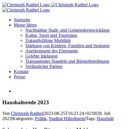
Skip
to
content
Startseite
Meine Ideen
Nachhaltige Stadt- und Gemeindeentwicklung
Kultur, Sport und Tourismus
Zukunftsfähige Mobilität
Stärkung von Kindern, Familien und Senioren
Anerkennung des Ehrenamts
Gelebte Inklusion
Transparentes Handeln und Bürgerbeteiligung
Verlässlicher Partner
Kontakt
Presse
Zeige
grösseres
Bild
Haushaltsrede 2023
Von
Christoph Raithel
|
2023-08-25T16:21:24+02:00
28. Juli
2023
|
Kategorien:
Politik
,
Stadtrat Hilpoltstein
|
Tags:
Haushalt
|