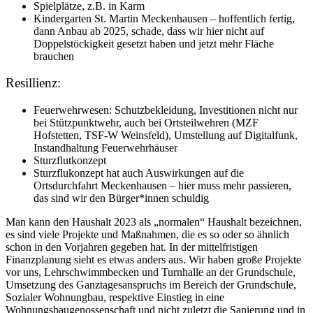
Spielplätze, z.B. in Karm
Kindergarten St. Martin Meckenhausen – hoffentlich fertig,
dann Anbau ab 2025, schade, dass wir hier nicht auf
Doppelstöckigkeit gesetzt haben und jetzt mehr Fläche
brauchen
Resillienz:
Feuerwehrwesen: Schutzbekleidung, Investitionen nicht nur
bei Stützpunktwehr, auch bei Ortsteilwehren (MZF
Hofstetten, TSF-W Weinsfeld), Umstellung auf Digitalfunk,
Instandhaltung Feuerwehrhäuser
Sturzflutkonzept
Sturzflukonzept hat auch Auswirkungen auf die
Ortsdurchfahrt Meckenhausen – hier muss mehr passieren,
das sind wir den Bürger*innen schuldig
Man kann den Haushalt 2023 als „normalen“ Haushalt bezeichnen,
es sind viele Projekte und Maßnahmen, die es so oder so ähnlich
schon in den Vorjahren gegeben hat. In der mittelfristigen
Finanzplanung sieht es etwas anders aus. Wir haben große Projekte
vor uns, Lehrschwimmbecken und Turnhalle an der Grundschule,
Umsetzung des Ganztagesanspruchs im Bereich der Grundschule,
Sozialer Wohnungbau, respektive Einstieg in eine
Wohnungsbaugenossenschaft und nicht zuletzt die Sanierung und in